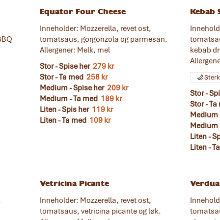
Equator Four Cheese
Kebab 
,
Inneholder: Mozzerella, revet ost,
Inneholde
 BBQ
tomatsaus, gorgonzola og parmesan.
tomatsau
Allergener: Melk, mel
kebab dr
Allergen
Stor - Spise her
279 kr
Stor - Ta med
258 kr
Ster
Medium - Spise her
209 kr
Stor - Sp
Medium - Ta med
189 kr
Stor - T
Liten - Spis her
119 kr
Medium -
Liten - Ta med
109 kr
Medium 
Liten - S
Liten - 
Vetricina Picante
Verdua
,
Inneholder: Mozzerella, revet ost,
Inneholde
tomatsaus, vetricina picante og løk.
tomatsau