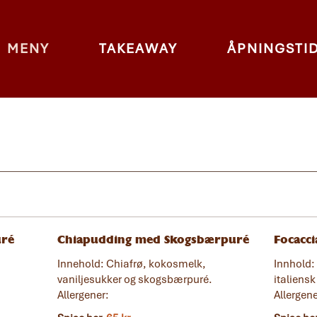
MENY
TAKEAWAY
ÅPNINGSTI
ré
Chiapudding med Skogsbærpuré
Focacci
Innehold: Chiafrø, kokosmelk,
Innhold:
vaniljesukker og skogsbærpuré.
italiensk
Allergener:
Allergene