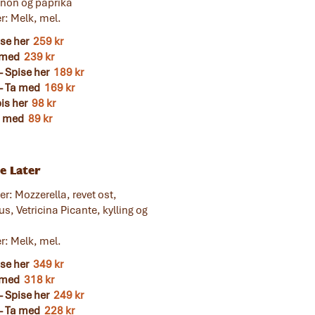
non og paprika
r: Melk, mel.
ise her
259 kr
a med
239 kr
 Spise her
189 kr
- Ta med
169 kr
pis her
98 kr
Ta med
89 kr
e Later
r: Mozzerella, revet ost,
s, Vetricina Picante, kylling og
r: Melk, mel.
ise her
349 kr
a med
318 kr
 Spise her
249 kr
- Ta med
228 kr