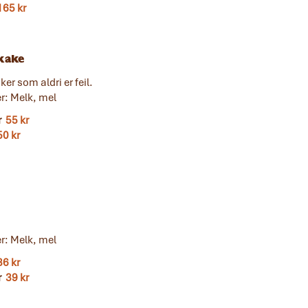
165 kr
kake
ker som aldri er feil.
er: Melk, mel
r
55 kr
50 kr
er: Melk, mel
36 kr
r
39 kr