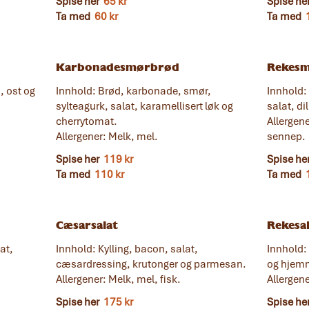
Spise her
65 kr
Spise he
Ta med
60 kr
Ta med
Karbonadesmørbrød
Rekes
, ost og
Innhold: Brød, karbonade, smør,
Innhold:
sylteagurk, salat, karamellisert løk og
salat, dil
cherrytomat.
Allergene
Allergener: Melk, mel.
sennep.
Spise her
119 kr
Spise he
Ta med
110 kr
Ta med
Cæsarsalat
Rekesa
at,
Innhold: Kylling, bacon, salat,
Innhold: 
cæsardressing, krutonger og parmesan.
og hjemm
Allergener: Melk, mel, fisk.
Allergene
Spise her
175 kr
Spise he