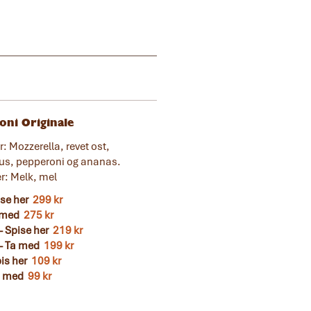
oni Originale
: Mozzerella, revet ost,
us, pepperoni og ananas.
er: Melk, mel
ise her
299 kr
a med
275 kr
 Spise her
219 kr
- Ta med
199 kr
pis her
109 kr
Ta med
99 kr