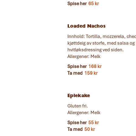
Spise her
65 kr
Loaded Nachos
Innhold: Tortilla, mozzerela, che
kjøttdeig av storfe, med salsa og
hvitløksdressing ved siden.
Allergener: Melk
Spise her
168 kr
Ta med
159 kr
Eplekake
Gluten fri.
Allergener: Melk
Spise her
55 kr
Ta med
50 kr