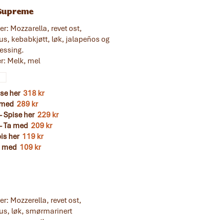
Supreme
r: Mozzarella, revet ost,
s, kebabkjøtt, løk, jalapeños og
essing.
er: Melk, mel
k
ise her
318 kr
a med
289 kr
 Spise her
229 kr
- Ta med
209 kr
pis her
119 kr
Ta med
109 kr
r: Mozzerella, revet ost,
s, løk, smørmarinert