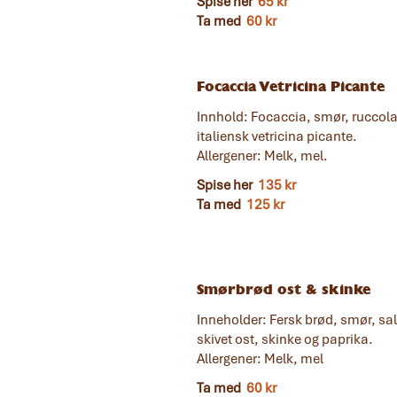
Spise her
65 kr
Ta med
60 kr
Focaccia Vetricina Picante
Innhold: Focaccia, smør, ruccola
italiensk vetricina picante.
Allergener: Melk, mel.
Spise her
135 kr
Ta med
125 kr
Smørbrød ost & skinke
Inneholder: Fersk brød, smør, sal
skivet ost, skinke og paprika.
Allergener: Melk, mel
Ta med
60 kr