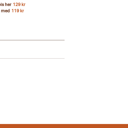
pis her
129 kr
Ta med
119 kr