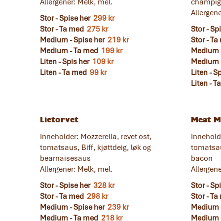
Allergener: Melk, mel.
champig
Allergene
Stor - Spise her
299 kr
Stor - Ta med
275 kr
Stor - Sp
Medium - Spise her
219 kr
Stor - T
Medium - Ta med
199 kr
Medium -
Liten - Spis her
109 kr
Medium 
Liten - Ta med
99 kr
Liten - S
Liten - 
Lietorvet
Meat M
,
Inneholder: Mozzerella, revet ost,
Inneholde
tomatsaus, Biff, kjøttdeig, løk og
tomatsau
bearnaisesaus
bacon
Allergener: Melk, mel.
Allergene
Stor - Spise her
328 kr
Stor - Sp
Stor - Ta med
298 kr
Stor - T
Medium - Spise her
239 kr
Medium -
Medium - Ta med
218 kr
Medium 