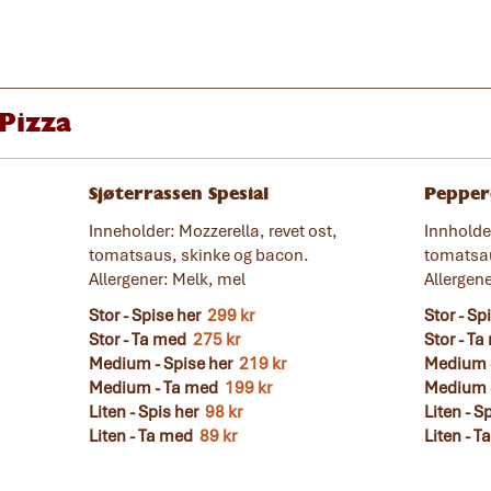
Pizza
Sjøterrassen Spesial
Pepper
Inneholder: Mozzerella, revet ost,
Innholder
tomatsaus, skinke og bacon.
tomatsa
Allergener: Melk, mel
Allergen
Stor - Spise her
299 kr
Stor - Sp
Stor - Ta med
275 kr
Stor - T
Medium - Spise her
219 kr
Medium -
Medium - Ta med
199 kr
Medium 
Liten - Spis her
98 kr
Liten - S
Liten - Ta med
89 kr
Liten - 