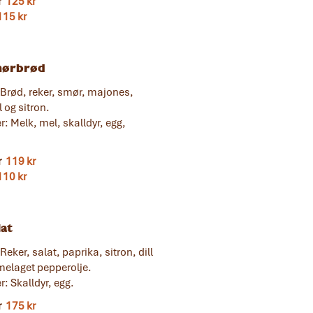
r
125 kr
115 kr
mørbrød
 Brød, reker, smør, majones,
l og sitron.
r: Melk, mel, skalldyr, egg,
r
119 kr
110 kr
lat
Reker, salat, paprika, sitron, dill
elaget pepperolje.
r: Skalldyr, egg.
r
175 kr