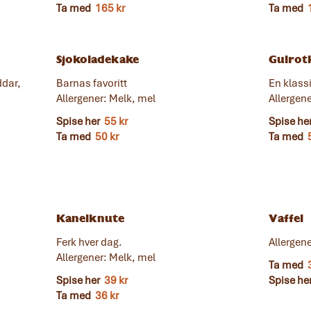
Ta med
165 kr
Ta med
Sjokoladekake
Gulrot
ddar,
Barnas favoritt
En klassi
Allergener: Melk, mel
Allergen
Spise her
55 kr
Spise he
Ta med
50 kr
Ta med
Kanelknute
Vaffel
Ferk hver dag.
Allergen
Allergener: Melk, mel
Ta med
Spise her
39 kr
Spise he
Ta med
36 kr