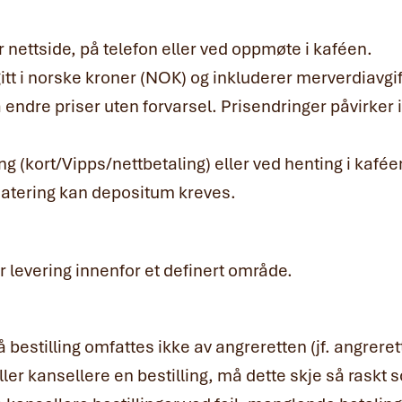
år nettside, på telefon eller ved oppmøte i kaféen.
itt i norske kroner (NOK) og inkluderer merverdiavgif
 å endre priser uten forvarsel. Prisendringer påvirker
ng (kort/Vipps/nettbetaling) eller ved henting i kafée
 catering kan depositum kreves.
ler levering innenfor et definert område.
 bestilling omfattes ikke av angreretten (jf. angreret
er kansellere en bestilling, må dette skje så raskt 