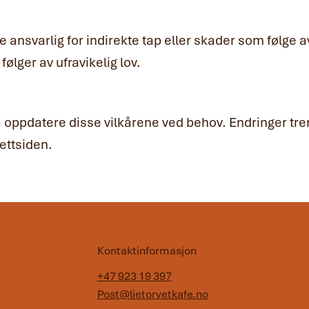
ke ansvarlig for indirekte tap eller skader som følge a
ølger av ufravikelig lov.
å oppdatere disse vilkårene ved behov. Endringer trer 
ettsiden.
Kontaktinformasjon
+47 923 19 397
Post@lietorvetkafe.no