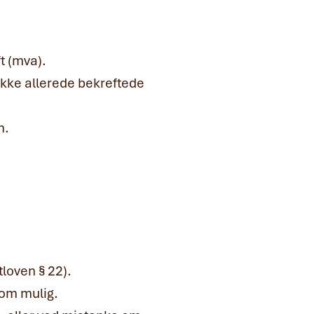
t (mva).
 ikke allerede bekreftede
n.
tloven § 22).
som mulig.