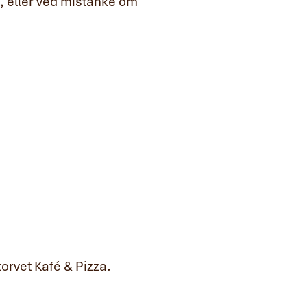
g, eller ved mistanke om
torvet Kafé & Pizza.