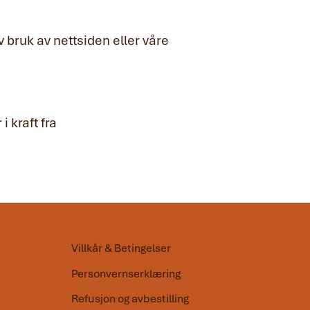
v bruk av nettsiden eller våre
i kraft fra
Villkår & Betingelser
Personvernserklæring
Refusjon og avbestilling