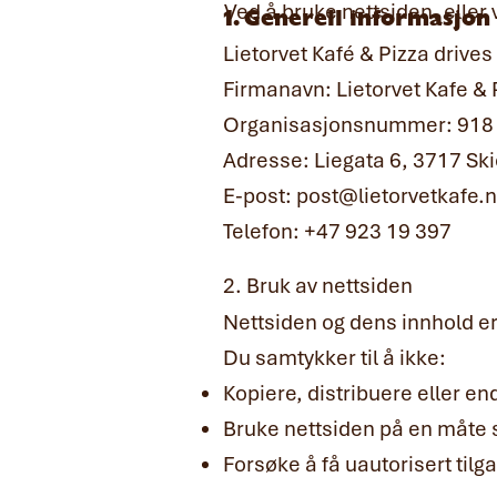
Ved å bruke nettsiden, eller v
1. Generell informasjon
Lietorvet Kafé & Pizza drives
Firmanavn: Lietorvet Kafe & 
Organisasjonsnummer: 918
Adresse: Liegata 6, 3717 Sk
E-post: post@lietorvetkafe.
Telefon: +47 923 19 397
2. Bruk av nettsiden
Nettsiden og dens innhold er
Du samtykker til å ikke:
Kopiere, distribuere eller en
Bruke nettsiden på en måte s
Forsøke å få uautorisert tilga