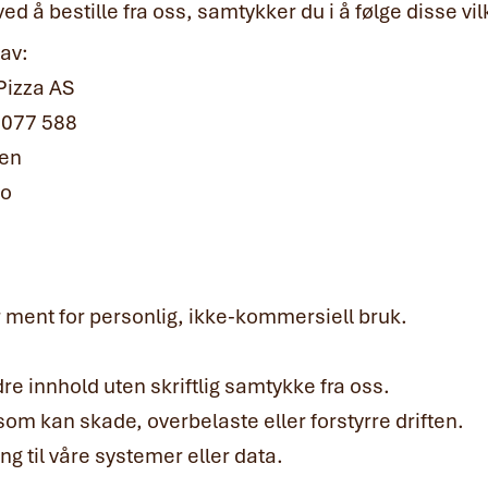
ed å bestille fra oss, samtykker du i å følge disse vi
 av:
Pizza AS
 077 588
ien
no
 ment for personlig, ikke-kommersiell bruk.
dre innhold uten skriftlig samtykke fra oss.
om kan skade, overbelaste eller forstyrre driften.
ng til våre systemer eller data.