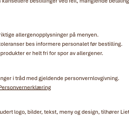
 å kansellere bestillinger ved feil, manglende betalin
i riktige allergenopplysninger på menyen.
toleranser bes informere personalet før bestilling.
produkter er helt fri for spor av allergener.
nger i tråd med gjeldende personvernlovgivning.
Personvernerklæring
udert logo, bilder, tekst, meny og design, tilhører Lie